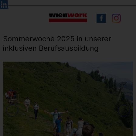
Barrierefreie
Sprachauswahl
Bedienung
der
Webseite
Sommerwoche 2025 in unserer
inklusiven Berufsausbildung
19
/ 71