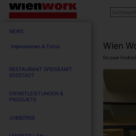
Barrierefreie
Stichw
SUCHE
Bedienung
der
Hauptnavigation
Webseite
NEWS
Wien Wo
Impressionen & Fotos
Ein paar Eindr
RESTAURANT SPEISEAMT
7
/ 12
SEESTADT
DIENSTLEISTUNGEN &
PRODUKTE
JOBBÖRSE