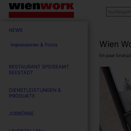
Barrierefreie
Stichw
SUCHE
Bedienung
der
Hauptnavigation
Webseite
NEWS
Wien Wo
Impressionen & Fotos
Ein paar Eindr
RESTAURANT SPEISEAMT
9
/ 12
SEESTADT
DIENSTLEISTUNGEN &
PRODUKTE
JOBBÖRSE