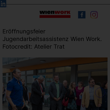
Barrierefreie
Sprachauswahl
Bedienung
der
Webseite
Eröffnungsfeier
Jugendarbeitsassistenz Wien Work.
Fotocredit: Atelier Trat
2
/ 17