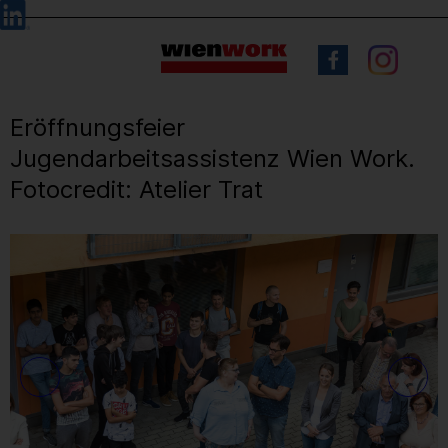
Barrierefreie
Sprachauswahl
Bedienung
der
Webseite
Eröffnungsfeier
Jugendarbeitsassistenz Wien Work.
Fotocredit: Atelier Trat
6
/ 17