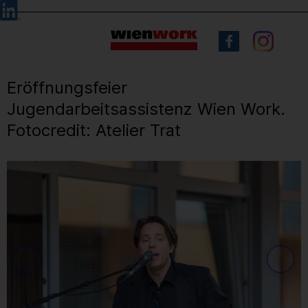
Barrierefreie
Sprachauswahl
Bedienung
der
Webseite
Eröffnungsfeier
Jugendarbeitsassistenz Wien Work.
Fotocredit: Atelier Trat
12
/ 17