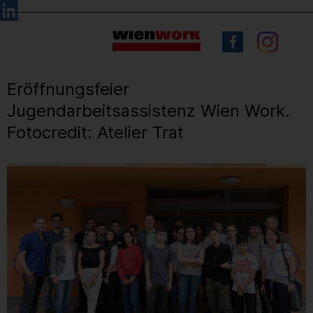
Barrierefreie
Sprachauswahl
Bedienung
der
Webseite
Eröffnungsfeier
Jugendarbeitsassistenz Wien Work.
Fotocredit: Atelier Trat
16
/ 17