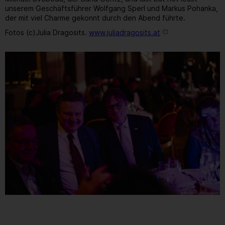
unserem Geschäftsführer Wolfgang Sperl und Markus Pohanka,
der mit viel Charme gekonnt durch den Abend führte.
Fotos (c)Julia Dragosits.
www.juliadragosits.at
11
/ 259