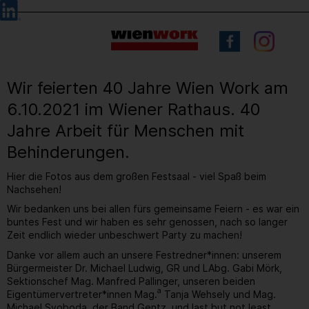
Barrierefreie
Sprachauswahl
Bedienung
der
Webseite
Wir feierten 40 Jahre Wien Work am
6.10.2021 im Wiener Rathaus. 40
Jahre Arbeit für Menschen mit
Behinderungen.
Hier die Fotos aus dem großen Festsaal - viel Spaß beim
Nachsehen!
Wir bedanken uns bei allen fürs gemeinsame Feiern - es war ein
buntes Fest und wir haben es sehr genossen, nach so langer
Zeit endlich wieder unbeschwert Party zu machen!
Danke vor allem auch an unsere Festredner*innen: unserem
Bürgermeister Dr. Michael Ludwig, GR und LAbg. Gabi Mörk,
Sektionschef Mag. Manfred Pallinger, unseren beiden
a
Eigentümervertreter*innen Mag.
Tanja Wehsely und Mag.
Michael Svoboda, der Band Gentz, und last but not least