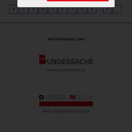
1
2
3
4
5
6
7
8
9
...
11
WEITERFÜHRENDE LINKS