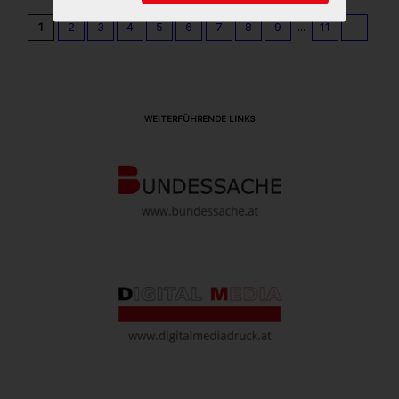
1
2
3
4
5
6
7
8
9
...
11
WEITERFÜHRENDE LINKS