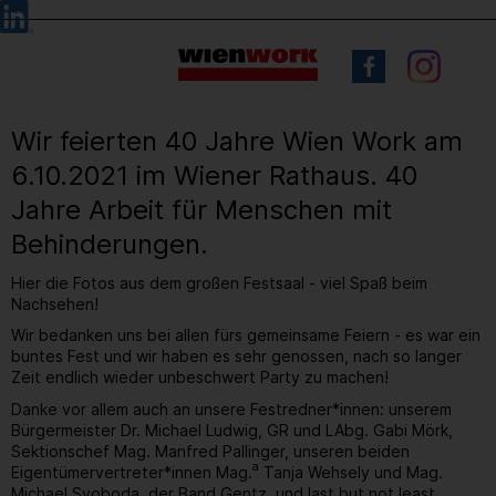
Barrierefreie
Sprachauswahl
Bedienung
der
Webseite
Wir feierten 40 Jahre Wien Work am
6.10.2021 im Wiener Rathaus. 40
Jahre Arbeit für Menschen mit
Behinderungen.
Hier die Fotos aus dem großen Festsaal - viel Spaß beim
Nachsehen!
Wir bedanken uns bei allen fürs gemeinsame Feiern - es war ein
buntes Fest und wir haben es sehr genossen, nach so langer
Zeit endlich wieder unbeschwert Party zu machen!
Danke vor allem auch an unsere Festredner*innen: unserem
Bürgermeister Dr. Michael Ludwig, GR und LAbg. Gabi Mörk,
Sektionschef Mag. Manfred Pallinger, unseren beiden
a
Eigentümervertreter*innen Mag.
Tanja Wehsely und Mag.
Michael Svoboda, der Band Gentz, und last but not least