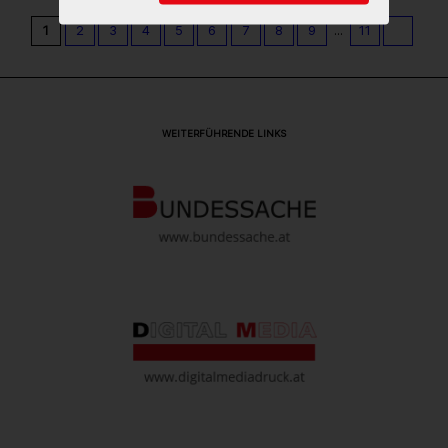
1
2
3
4
5
6
7
8
9
...
11
WEITERFÜHRENDE LINKS