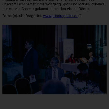
unserem Geschäftsführer Wolfgang Sperl und Markus Pohanka,
der mit viel Charme gekonnt durch den Abend führte.
Fotos (c)Julia Dragosits.
www.juliadragosits.at
15
/ 259