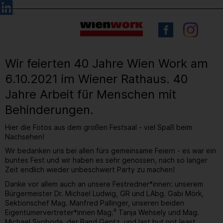
Barrierefreie
Sprachauswahl
Bedienung
der
Webseite
Wir feierten 40 Jahre Wien Work am
6.10.2021 im Wiener Rathaus. 40
Jahre Arbeit für Menschen mit
Behinderungen.
Hier die Fotos aus dem großen Festsaal - viel Spaß beim
Nachsehen!
Wir bedanken uns bei allen fürs gemeinsame Feiern - es war ein
buntes Fest und wir haben es sehr genossen, nach so langer
Zeit endlich wieder unbeschwert Party zu machen!
Danke vor allem auch an unsere Festredner*innen: unserem
Bürgermeister Dr. Michael Ludwig, GR und LAbg. Gabi Mörk,
Sektionschef Mag. Manfred Pallinger, unseren beiden
a
Eigentümervertreter*innen Mag.
Tanja Wehsely und Mag.
Michael Svoboda, der Band Gentz, und last but not least