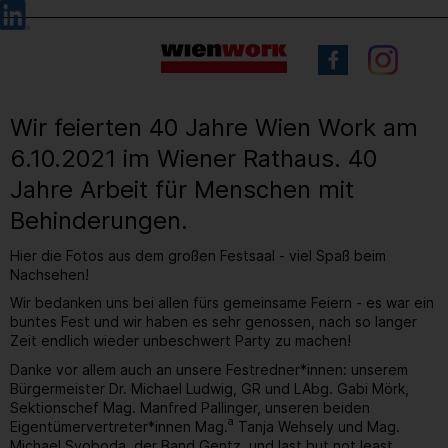
Barrierefreie
Sprachauswahl
Bedienung
der
Webseite
Wir feierten 40 Jahre Wien Work am
6.10.2021 im Wiener Rathaus. 40
Jahre Arbeit für Menschen mit
Behinderungen.
Hier die Fotos aus dem großen Festsaal - viel Spaß beim
Nachsehen!
Wir bedanken uns bei allen fürs gemeinsame Feiern - es war ein
buntes Fest und wir haben es sehr genossen, nach so langer
Zeit endlich wieder unbeschwert Party zu machen!
Danke vor allem auch an unsere Festredner*innen: unserem
Bürgermeister Dr. Michael Ludwig, GR und LAbg. Gabi Mörk,
Sektionschef Mag. Manfred Pallinger, unseren beiden
a
Eigentümervertreter*innen Mag.
Tanja Wehsely und Mag.
Michael Svoboda, der Band Gentz, und last but not least