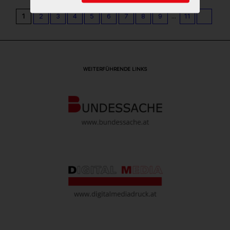
1
2
3
4
5
6
7
8
9
...
11
WEITERFÜHRENDE LINKS