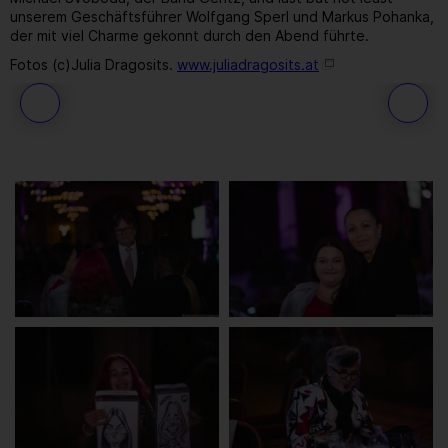
unserem Geschäftsführer Wolfgang Sperl und Markus Pohanka,
der mit viel Charme gekonnt durch den Abend führte.
Fotos (c)Julia Dragosits.
www.juliadragosits.at
184
/ 259