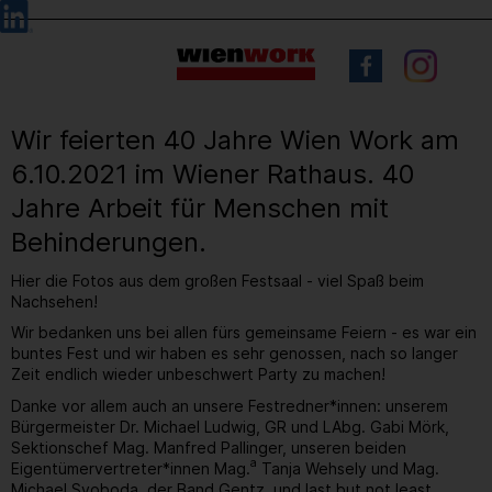
Barrierefreie
Sprachauswahl
Bedienung
der
Webseite
Wir feierten 40 Jahre Wien Work am
6.10.2021 im Wiener Rathaus. 40
Jahre Arbeit für Menschen mit
Behinderungen.
Hier die Fotos aus dem großen Festsaal - viel Spaß beim
Nachsehen!
Wir bedanken uns bei allen fürs gemeinsame Feiern - es war ein
buntes Fest und wir haben es sehr genossen, nach so langer
Zeit endlich wieder unbeschwert Party zu machen!
Danke vor allem auch an unsere Festredner*innen: unserem
Bürgermeister Dr. Michael Ludwig, GR und LAbg. Gabi Mörk,
Sektionschef Mag. Manfred Pallinger, unseren beiden
a
Eigentümervertreter*innen Mag.
Tanja Wehsely und Mag.
Michael Svoboda, der Band Gentz, und last but not least