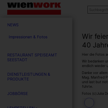
Barrierefreie
Stichw
SUCHE
Bedienung
der
Hauptnavigation
Webseite
NEWS
Wir fei
Impressionen & Fotos
40 Jahr
Hier die Fotos 
RESTAURANT SPEISEAMT
SEESTADT
Wir bedanken un
endlich wieder
Danke vor allem
DIENSTLEISTUNGEN &
Mag. Manfred Pa
PRODUKTE
und last but no
führte.
JOBBÖRSE
Fotos (c)Julia D
186
/ 259