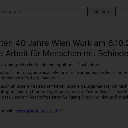
ortsuche
erten 40 Jahre Wien Work am 6.10
e Arbeit für Menschen mit Behind
aus dem großen Festsaal - viel Spaß beim Nachsehen!
s bei allen fürs gemeinsame Feiern - es war ein buntes Fest und w
 unbeschwert Party zu machen!
 auch an unsere Festredner*innen: unserem Bürgermeister Dr. Mic
a
llinger, unseren beiden Eigentümervertreter*innen Mag.
Tanja We
t least unserem Geschäftsführer Wolfgang Sperl und Markus Pohan
ragosits.
www.juliadragosits.at