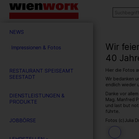
Barrierefreie
Stichw
SUCHE
Bedienung
der
Hauptnavigation
Webseite
NEWS
Wir fei
Impressionen & Fotos
40 Jahr
Hier die Fotos 
RESTAURANT SPEISEAMT
SEESTADT
Wir bedanken un
endlich wieder
Danke vor allem
DIENSTLEISTUNGEN &
Mag. Manfred Pa
PRODUKTE
und last but no
führte.
JOBBÖRSE
Fotos (c)Julia D
191
/ 259