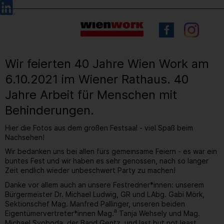
Barrierefreie
Sprachauswahl
Bedienung
der
Webseite
Wir feierten 40 Jahre Wien Work am
6.10.2021 im Wiener Rathaus. 40
Jahre Arbeit für Menschen mit
Behinderungen.
Hier die Fotos aus dem großen Festsaal - viel Spaß beim
Nachsehen!
Wir bedanken uns bei allen fürs gemeinsame Feiern - es war ein
buntes Fest und wir haben es sehr genossen, nach so langer
Zeit endlich wieder unbeschwert Party zu machen!
Danke vor allem auch an unsere Festredner*innen: unserem
Bürgermeister Dr. Michael Ludwig, GR und LAbg. Gabi Mörk,
Sektionschef Mag. Manfred Pallinger, unseren beiden
a
Eigentümervertreter*innen Mag.
Tanja Wehsely und Mag.
Michael Svoboda, der Band Gentz, und last but not least