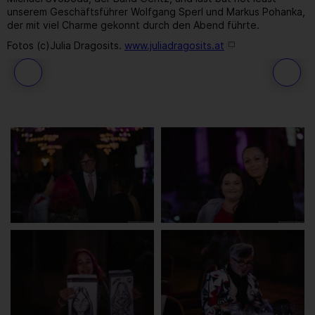
unserem Geschäftsführer Wolfgang Sperl und Markus Pohanka,
der mit viel Charme gekonnt durch den Abend führte.
Fotos (c)Julia Dragosits.
www.juliadragosits.at
188
/ 259