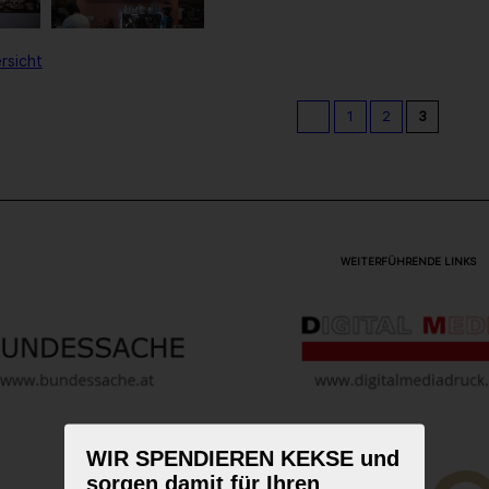
rsicht
1
2
3
WEITERFÜHRENDE LINKS
WIR SPENDIEREN KEKSE und
sorgen damit für Ihren