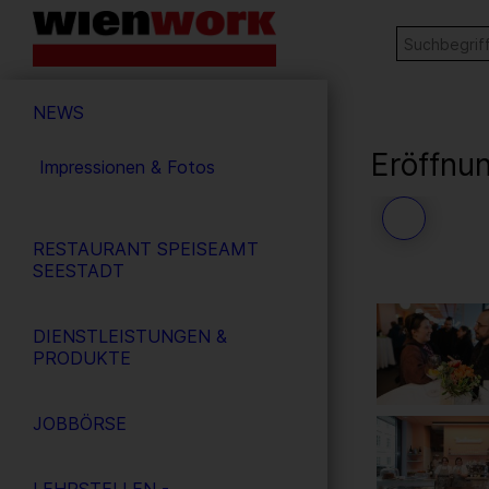
Barrierefreie
Stichw
SUCHE
Bedienung
der
Hauptnavigation
Webseite
NEWS
Eröffnu
Impressionen & Fotos
55
/ 56
RESTAURANT SPEISEAMT
SEESTADT
DIENSTLEISTUNGEN &
PRODUKTE
JOBBÖRSE