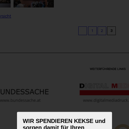
rsicht
1
2
3
WEITERFÜHRENDE LINKS
WIR SPENDIEREN KEKSE und
sorgen damit für Ihren