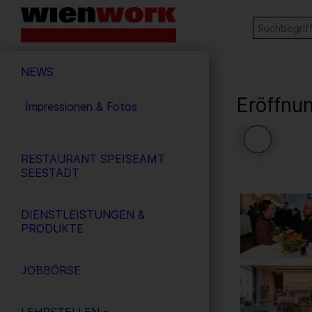
Barrierefreie
Stichw
SUCHE
Bedienung
der
Hauptnavigation
Webseite
NEWS
Eröffnu
Impressionen & Fotos
53
/ 56
RESTAURANT SPEISEAMT
SEESTADT
DIENSTLEISTUNGEN &
PRODUKTE
JOBBÖRSE