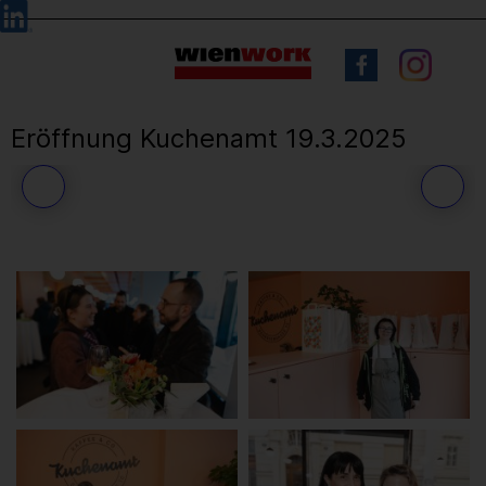
Barrierefreie
Sprachauswahl
Bedienung
der
Webseite
Eröffnung Kuchenamt 19.3.2025
52
/ 56