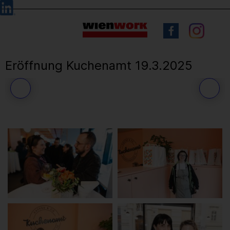
Barrierefreie
Sprachauswahl
Bedienung
der
Webseite
Eröffnung Kuchenamt 19.3.2025
51
/ 56