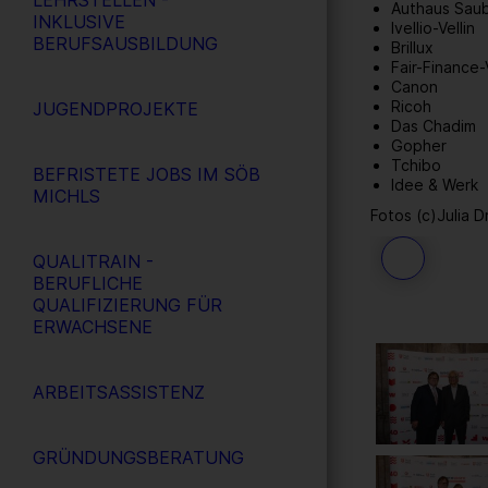
LEHRSTELLEN -
Authaus Sau
INKLUSIVE
Ivellio-Vellin
BERUFSAUSBILDUNG
Brillux
Fair-Finance
Canon
Ricoh
JUGENDPROJEKTE
Das Chadim
Gopher
Tchibo
BEFRISTETE JOBS IM SÖB
Idee & Werk
MICHLS
Fotos (c)Julia D
QUALITRAIN -
55
/ 109
BERUFLICHE
QUALIFIZIERUNG FÜR
ERWACHSENE
ARBEITSASSISTENZ
GRÜNDUNGSBERATUNG