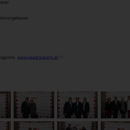
berer
-Vorsorgekasse
ragosits.
www.juliadragosits.at