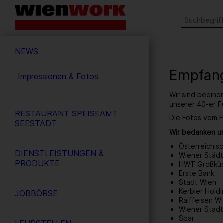
Barrierefreie
Stichw
SUCHE
Bedienung
der
Hauptnavigation
Webseite
NEWS
Empfang
Impressionen & Fotos
Wir sind beeind
unserer 40-er F
RESTAURANT SPEISEAMT
Die Fotos vom F
SEESTADT
Wir bedanken un
Österreichis
DIENSTLEISTUNGEN &
Wiener Städt
PRODUKTE
HWT Großkü
Erste Bank
Stadt Wien
Kerbler Hol
JOBBÖRSE
Raiffeisen W
Wiener Stad
Spar