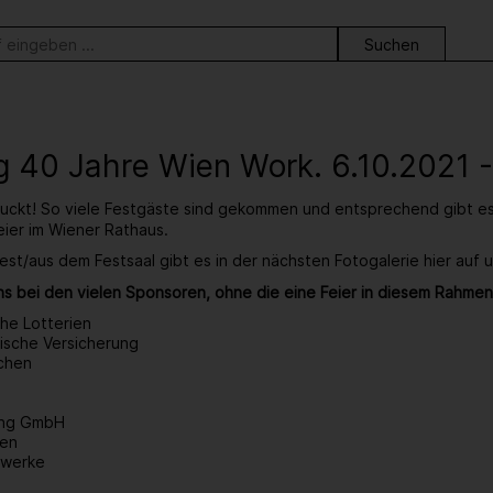
ortsuche
 40 Jahre Wien Work. 6.10.2021 
ruckt! So viele Festgäste sind gekommen und entsprechend gibt e
eier im Wiener Rathaus.
est/aus dem Festsaal gibt es in der nächsten Fotogalerie hier auf 
s bei den vielen Sponsoren, ohne die eine Feier in diesem Rahmen
che Lotterien
ische Versicherung
chen
ding GmbH
ien
twerke