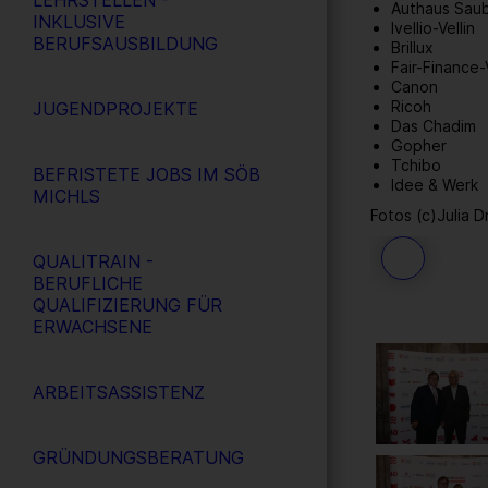
LEHRSTELLEN -
Authaus Sau
INKLUSIVE
Ivellio-Vellin
BERUFSAUSBILDUNG
Brillux
Fair-Finance
Canon
Ricoh
JUGENDPROJEKTE
Das Chadim
Gopher
Tchibo
BEFRISTETE JOBS IM SÖB
Idee & Werk
MICHLS
Fotos (c)Julia D
QUALITRAIN -
58
/ 109
BERUFLICHE
QUALIFIZIERUNG FÜR
ERWACHSENE
ARBEITSASSISTENZ
GRÜNDUNGSBERATUNG