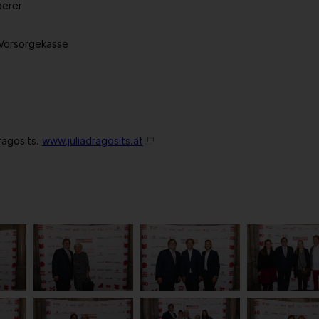
berer
-Vorsorgekasse
ragosits.
www.juliadragosits.at