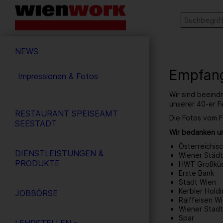
Barrierefreie
Stichw
SUCHE
Bedienung
der
Hauptnavigation
Webseite
NEWS
Empfang
Impressionen & Fotos
Wir sind beeind
unserer 40-er F
RESTAURANT SPEISEAMT
Die Fotos vom F
SEESTADT
Wir bedanken un
Österreichis
DIENSTLEISTUNGEN &
Wiener Städt
PRODUKTE
HWT Großkü
Erste Bank
Stadt Wien
Kerbler Hol
JOBBÖRSE
Raiffeisen W
Wiener Stad
Spar