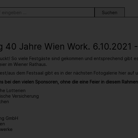
ortsuche
 40 Jahre Wien Work. 6.10.2021 
ruckt! So viele Festgäste sind gekommen und entsprechend gibt e
eier im Wiener Rathaus.
est/aus dem Festsaal gibt es in der nächsten Fotogalerie hier auf 
s bei den vielen Sponsoren, ohne die eine Feier in diesem Rahmen
che Lotterien
ische Versicherung
chen
ding GmbH
ien
twerke