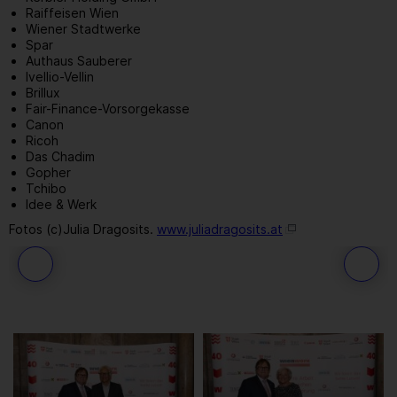
Raiffeisen Wien
Wiener Stadtwerke
Spar
Authaus Sauberer
Ivellio-Vellin
Brillux
Fair-Finance-Vorsorgekasse
Canon
Ricoh
Das Chadim
Gopher
Tchibo
Idee & Werk
Fotos (c)Julia Dragosits.
www.juliadragosits.at
63
/ 109