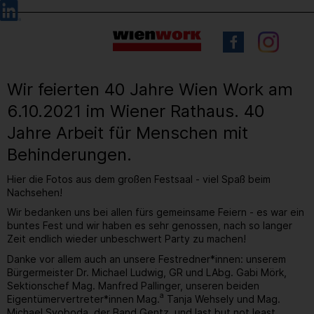
Barrierefreie
Sprachauswahl
Bedienung
der
Webseite
Wir feierten 40 Jahre Wien Work am
6.10.2021 im Wiener Rathaus. 40
Jahre Arbeit für Menschen mit
Behinderungen.
Hier die Fotos aus dem großen Festsaal - viel Spaß beim
Nachsehen!
Wir bedanken uns bei allen fürs gemeinsame Feiern - es war ein
buntes Fest und wir haben es sehr genossen, nach so langer
Zeit endlich wieder unbeschwert Party zu machen!
Danke vor allem auch an unsere Festredner*innen: unserem
Bürgermeister Dr. Michael Ludwig, GR und LAbg. Gabi Mörk,
Sektionschef Mag. Manfred Pallinger, unseren beiden
a
Eigentümervertreter*innen Mag.
Tanja Wehsely und Mag.
Michael Svoboda, der Band Gentz, und last but not least