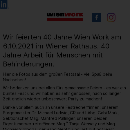
Barrierefreie
Sprachauswahl
Bedienung
der
Webseite
Wir feierten 40 Jahre Wien Work am
6.10.2021 im Wiener Rathaus. 40
Jahre Arbeit für Menschen mit
Behinderungen.
Hier die Fotos aus dem großen Festsaal - viel Spaß beim
Nachsehen!
Wir bedanken uns bei allen fürs gemeinsame Feiern - es war ein
buntes Fest und wir haben es sehr genossen, nach so langer
Zeit endlich wieder unbeschwert Party zu machen!
Danke vor allem auch an unsere Festredner*innen: unserem
Bürgermeister Dr. Michael Ludwig, GR und LAbg. Gabi Mörk,
Sektionschef Mag. Manfred Pallinger, unseren beiden
a
Eigentümervertreter*innen Mag.
Tanja Wehsely und Mag.
Michael Svoboda, der Band Gentz, und last but not least