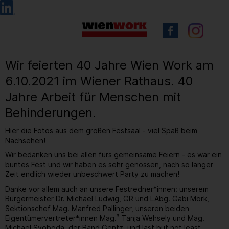
Barrierefreie
Sprachauswahl
Bedienung
der
Webseite
Wir feierten 40 Jahre Wien Work am
6.10.2021 im Wiener Rathaus. 40
Jahre Arbeit für Menschen mit
Behinderungen.
Hier die Fotos aus dem großen Festsaal - viel Spaß beim
Nachsehen!
Wir bedanken uns bei allen fürs gemeinsame Feiern - es war ein
buntes Fest und wir haben es sehr genossen, nach so langer
Zeit endlich wieder unbeschwert Party zu machen!
Danke vor allem auch an unsere Festredner*innen: unserem
Bürgermeister Dr. Michael Ludwig, GR und LAbg. Gabi Mörk,
Sektionschef Mag. Manfred Pallinger, unseren beiden
a
Eigentümervertreter*innen Mag.
Tanja Wehsely und Mag.
Michael Svoboda, der Band Gentz, und last but not least