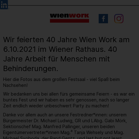
Barrierefreie
Sprachauswahl
Bedienung
der
Webseite
Wir feierten 40 Jahre Wien Work am
6.10.2021 im Wiener Rathaus. 40
Jahre Arbeit für Menschen mit
Behinderungen.
Hier die Fotos aus dem großen Festsaal - viel Spaß beim
Nachsehen!
Wir bedanken uns bei allen fürs gemeinsame Feiern - es war ein
buntes Fest und wir haben es sehr genossen, nach so langer
Zeit endlich wieder unbeschwert Party zu machen!
Danke vor allem auch an unsere Festredner*innen: unserem
Bürgermeister Dr. Michael Ludwig, GR und LAbg. Gabi Mörk,
Sektionschef Mag. Manfred Pallinger, unseren beiden
a
Eigentümervertreter*innen Mag.
Tanja Wehsely und Mag.
Michael Svoboda, der Band Gentz, und last but not least