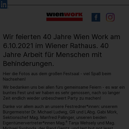
Barrierefreie
Sprachauswahl
Bedienung
der
Webseite
Wir feierten 40 Jahre Wien Work am
6.10.2021 im Wiener Rathaus. 40
Jahre Arbeit für Menschen mit
Behinderungen.
Hier die Fotos aus dem großen Festsaal - viel Spaß beim
Nachsehen!
Wir bedanken uns bei allen fürs gemeinsame Feiern - es war ein
buntes Fest und wir haben es sehr genossen, nach so langer
Zeit endlich wieder unbeschwert Party zu machen!
Danke vor allem auch an unsere Festredner*innen: unserem
Bürgermeister Dr. Michael Ludwig, GR und LAbg. Gabi Mörk,
Sektionschef Mag. Manfred Pallinger, unseren beiden
a
Eigentümervertreter*innen Mag.
Tanja Wehsely und Mag.
Michael Svoboda, der Band Gentz, und last but not least