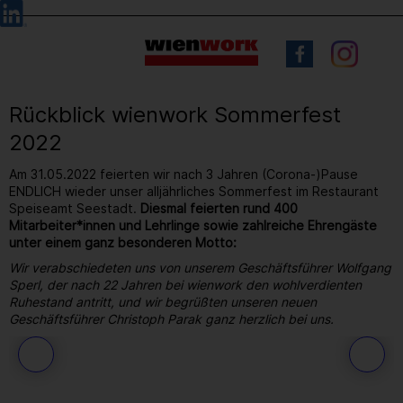
Barrierefreie
Sprachauswahl
Bedienung
der
Webseite
Rückblick wienwork Sommerfest
2022
Am 31.05.2022 feierten wir nach 3 Jahren (Corona-)Pause
ENDLICH wieder unser alljährliches Sommerfest im Restaurant
Speiseamt Seestadt.
Diesmal feierten rund 400
Mitarbeiter*innen und Lehrlinge sowie zahlreiche Ehrengäste
unter einem ganz besonderen Motto:
Wir verabschiedeten uns von unserem Geschäftsführer Wolfgang
Sperl, der nach 22 Jahren bei wienwork den wohlverdienten
Ruhestand antritt, und wir begrüßten unseren neuen
Geschäftsführer Christoph Parak ganz herzlich bei uns.
176
/ 264