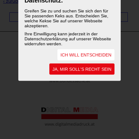
Datenschutz.
‹ zurück zur Übersicht
Greifen Sie zu und suchen Sie sich den für
Sie passenden Keks aus. Entscheiden Sie,
1
...
4
5
6
7
8
9
10
11
welche Kekse Sie auf unserer Webseite
akzeptieren.
Ihre Einwilligung kann jederzeit in der
Datenschutzerklärung auf unserer Webseite
widerrufen werden.
WEITERFÜHRENDE LINKS
ICH WILL ENTSCHEIDEN
JA, MIR SOLL'S RECHT SEIN