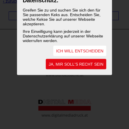
Datenschutz.
‹ zurück zur Übersicht
Greifen Sie zu und suchen Sie sich den für
Sie passenden Keks aus. Entscheiden Sie,
1
...
4
5
6
7
8
9
10
11
welche Kekse Sie auf unserer Webseite
akzeptieren.
Ihre Einwilligung kann jederzeit in der
Datenschutzerklärung auf unserer Webseite
widerrufen werden.
WEITERFÜHRENDE LINKS
ICH WILL ENTSCHEIDEN
JA, MIR SOLL'S RECHT SEIN