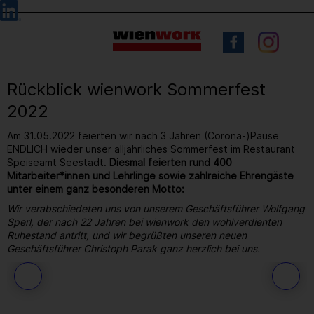
Barrierefreie
Sprachauswahl
Bedienung
der
Webseite
Rückblick wienwork Sommerfest
2022
Am 31.05.2022 feierten wir nach 3 Jahren (Corona-)Pause
ENDLICH wieder unser alljährliches Sommerfest im Restaurant
Speiseamt Seestadt.
Diesmal feierten rund 400
Mitarbeiter*innen und Lehrlinge sowie zahlreiche Ehrengäste
unter einem ganz besonderen Motto:
Wir verabschiedeten uns von unserem Geschäftsführer Wolfgang
Sperl, der nach 22 Jahren bei wienwork den wohlverdienten
Ruhestand antritt, und wir begrüßten unseren neuen
Geschäftsführer Christoph Parak ganz herzlich bei uns.
180
/ 264