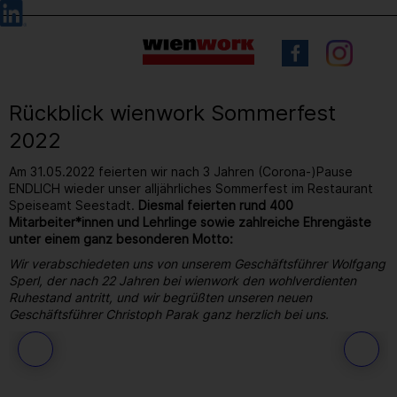
Barrierefreie
Sprachauswahl
Bedienung
der
Webseite
Rückblick wienwork Sommerfest
2022
Am 31.05.2022 feierten wir nach 3 Jahren (Corona-)Pause
ENDLICH wieder unser alljährliches Sommerfest im Restaurant
Speiseamt Seestadt.
Diesmal feierten rund 400
Mitarbeiter*innen und Lehrlinge sowie zahlreiche Ehrengäste
unter einem ganz besonderen Motto:
Wir verabschiedeten uns von unserem Geschäftsführer Wolfgang
Sperl, der nach 22 Jahren bei wienwork den wohlverdienten
Ruhestand antritt, und wir begrüßten unseren neuen
Geschäftsführer Christoph Parak ganz herzlich bei uns.
191
/ 264