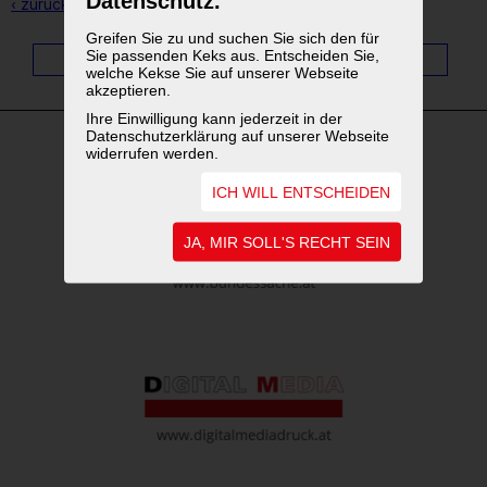
Datenschutz.
‹ zurück zur Übersicht
Greifen Sie zu und suchen Sie sich den für
Sie passenden Keks aus. Entscheiden Sie,
1
...
4
5
6
7
8
9
10
11
welche Kekse Sie auf unserer Webseite
akzeptieren.
Ihre Einwilligung kann jederzeit in der
Datenschutzerklärung auf unserer Webseite
widerrufen werden.
WEITERFÜHRENDE LINKS
ICH WILL ENTSCHEIDEN
JA, MIR SOLL'S RECHT SEIN