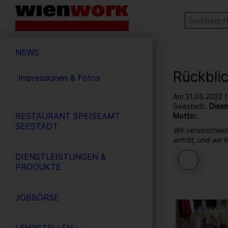
Barrierefreie
Stichw
SUCHE
Bedienung
der
Hauptnavigation
Webseite
NEWS
Rückbli
Impressionen & Fotos
Am 31.05.2022 f
Seestadt.
Diesm
RESTAURANT SPEISEAMT
Motto:
SEESTADT
Wir verabschied
antritt, und wir
DIENSTLEISTUNGEN &
189
/ 264
PRODUKTE
JOBBÖRSE