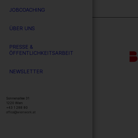
JOBCOACHING
ÜBER UNS
PRESSE &
ÖFFENTLICHKEITSARBEIT
NEWSLETTER
Sonnenallee 31
1220
Wien
+43 1 288 80
office@wienwork.at