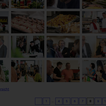
rsicht
1
...
4
5
6
7
8
9