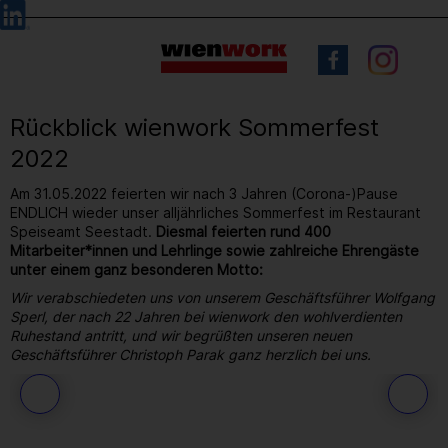
Barrierefreie
Sprachauswahl
Bedienung
der
Webseite
Rückblick wienwork Sommerfest
2022
Am 31.05.2022 feierten wir nach 3 Jahren (Corona-)Pause
ENDLICH wieder unser alljährliches Sommerfest im Restaurant
Speiseamt Seestadt.
Diesmal feierten rund 400
Mitarbeiter*innen und Lehrlinge sowie zahlreiche Ehrengäste
unter einem ganz besonderen Motto:
Wir verabschiedeten uns von unserem Geschäftsführer Wolfgang
Sperl, der nach 22 Jahren bei wienwork den wohlverdienten
Ruhestand antritt, und wir begrüßten unseren neuen
Geschäftsführer Christoph Parak ganz herzlich bei uns.
179
/ 264