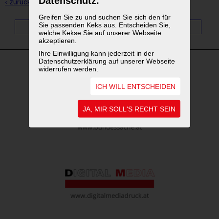
Datenschutz.
‹ zurück zur Übersicht
Greifen Sie zu und suchen Sie sich den für
Sie passenden Keks aus. Entscheiden Sie,
1
...
4
5
6
7
8
9
10
11
welche Kekse Sie auf unserer Webseite
akzeptieren.
Ihre Einwilligung kann jederzeit in der
Datenschutzerklärung auf unserer Webseite
widerrufen werden.
WEITERFÜHRENDE LINKS
ICH WILL ENTSCHEIDEN
JA, MIR SOLL'S RECHT SEIN