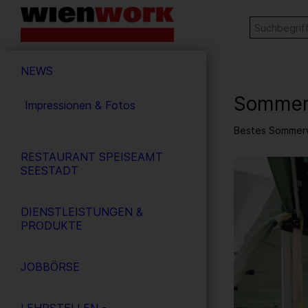
Barrierefreie
Stichw
SUCHE
Bedienung
der
Hauptnavigation
Webseite
NEWS
Sommer
Impressionen & Fotos
Bestes Sommerw
RESTAURANT SPEISEAMT
13
/ 83
SEESTADT
DIENSTLEISTUNGEN &
PRODUKTE
JOBBÖRSE