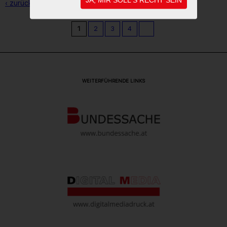
‹ zurück zur Übersicht
1
2
3
4
WEITERFÜHRENDE LINKS