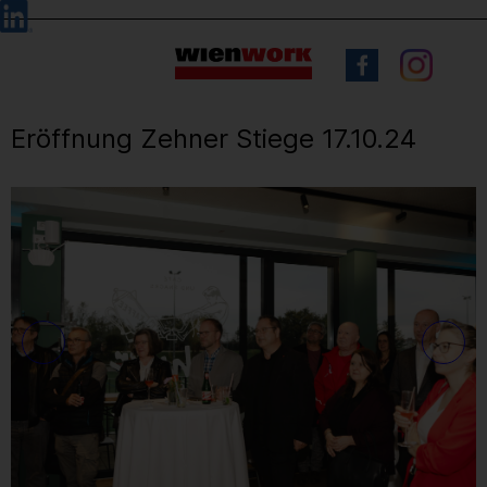
Barrierefreie
Sprachauswahl
Bedienung
der
Webseite
Eröffnung Zehner Stiege 17.10.24
6
/ 47