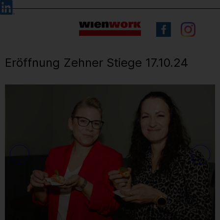
Barrierefreie
Sprachauswahl
Bedienung
der
Webseite
Eröffnung Zehner Stiege 17.10.24
12
/ 47