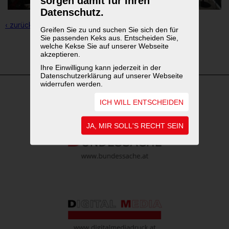
sorgen damit für Ihren
Datenschutz.
‹ zurück zur Übersicht
Greifen Sie zu und suchen Sie sich den für
Sie passenden Keks aus. Entscheiden Sie,
welche Kekse Sie auf unserer Webseite
1
2
akzeptieren.
Ihre Einwilligung kann jederzeit in der
Datenschutzerklärung auf unserer Webseite
widerrufen werden.
ICH WILL ENTSCHEIDEN
WEITERFÜHRENDE LINKS
JA, MIR SOLL'S RECHT SEIN