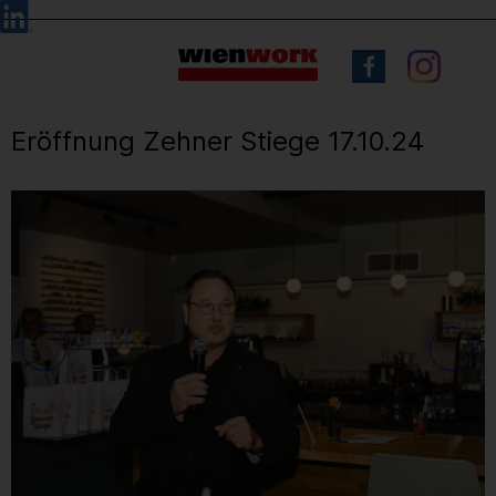
Barrierefreie
Sprachauswahl
Bedienung
der
Webseite
Eröffnung Zehner Stiege 17.10.24
8
/ 47