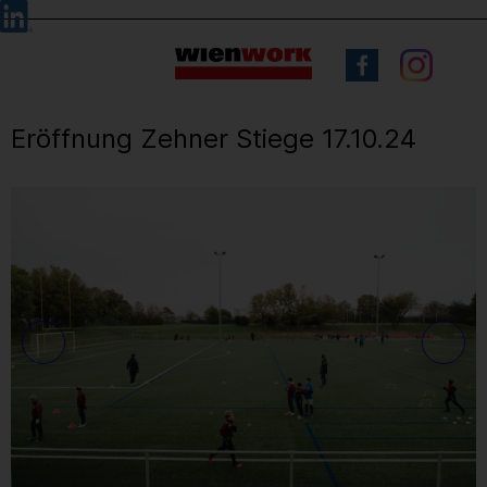
Barrierefreie
Sprachauswahl
Bedienung
der
Webseite
Eröffnung Zehner Stiege 17.10.24
18
/ 47