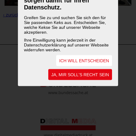
sorgen damit für Ihren
Datenschutz.
‹ zurück zur Übersicht
Greifen Sie zu und suchen Sie sich den für
Sie passenden Keks aus. Entscheiden Sie,
welche Kekse Sie auf unserer Webseite
1
2
akzeptieren.
Ihre Einwilligung kann jederzeit in der
Datenschutzerklärung auf unserer Webseite
widerrufen werden.
ICH WILL ENTSCHEIDEN
WEITERFÜHRENDE LINKS
JA, MIR SOLL'S RECHT SEIN