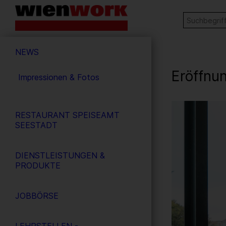
Barrierefreie
Stichw
SUCHE
Bedienung
der
Hauptnavigation
Webseite
NEWS
Eröffnu
Impressionen & Fotos
24
/ 47
RESTAURANT SPEISEAMT
SEESTADT
DIENSTLEISTUNGEN &
PRODUKTE
JOBBÖRSE