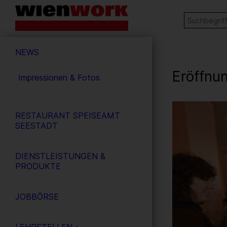
Barrierefreie
Stichw
SUCHE
Bedienung
der
Hauptnavigation
Webseite
NEWS
Eröffnu
Impressionen & Fotos
6
/ 56
RESTAURANT SPEISEAMT
SEESTADT
DIENSTLEISTUNGEN &
PRODUKTE
JOBBÖRSE