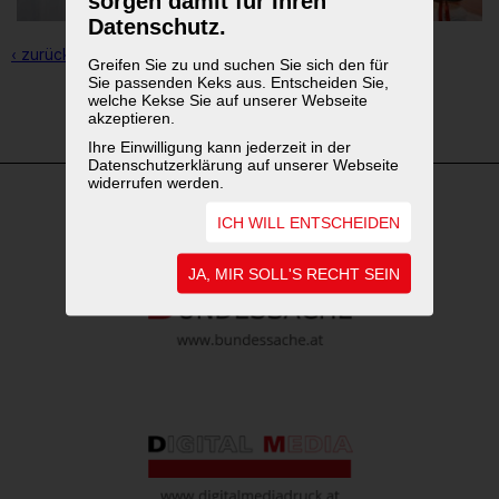
sorgen damit für Ihren
Datenschutz.
‹ zurück zur Übersicht
Greifen Sie zu und suchen Sie sich den für
Sie passenden Keks aus. Entscheiden Sie,
welche Kekse Sie auf unserer Webseite
1
2
3
akzeptieren.
Ihre Einwilligung kann jederzeit in der
Datenschutzerklärung auf unserer Webseite
widerrufen werden.
ICH WILL ENTSCHEIDEN
WEITERFÜHRENDE LINKS
JA, MIR SOLL'S RECHT SEIN