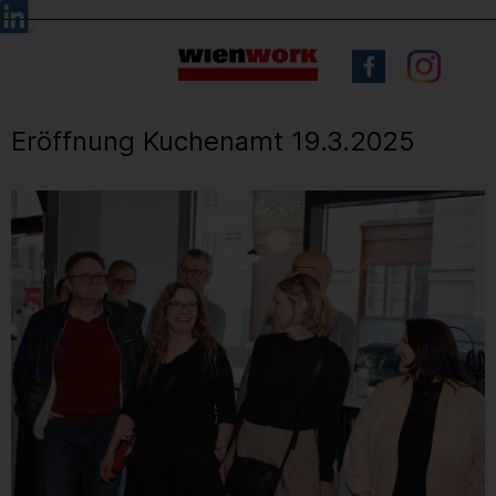
Barrierefreie
Sprachauswahl
Bedienung
der
Webseite
Eröffnung Kuchenamt 19.3.2025
11
/ 56