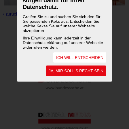
sorgen damit für Ihren
Datenschutz.
‹ zurück zur Übersicht
Greifen Sie zu und suchen Sie sich den für
Sie passenden Keks aus. Entscheiden Sie,
welche Kekse Sie auf unserer Webseite
1
2
3
akzeptieren.
Ihre Einwilligung kann jederzeit in der
Datenschutzerklärung auf unserer Webseite
widerrufen werden.
ICH WILL ENTSCHEIDEN
WEITERFÜHRENDE LINKS
JA, MIR SOLL'S RECHT SEIN