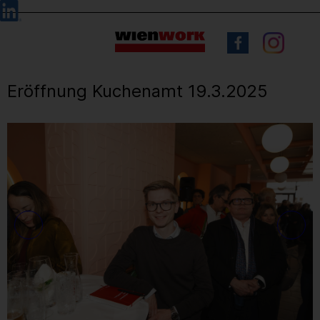
Barrierefreie
Sprachauswahl
Bedienung
der
Webseite
Eröffnung Kuchenamt 19.3.2025
19
/ 56