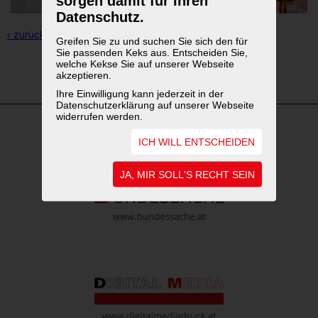
sorgen damit für Ihren
Datenschutz.
‹ zurück zur Übersicht
Greifen Sie zu und suchen Sie sich den für
Sie passenden Keks aus. Entscheiden Sie,
welche Kekse Sie auf unserer Webseite
1
2
3
akzeptieren.
Ihre Einwilligung kann jederzeit in der
Datenschutzerklärung auf unserer Webseite
widerrufen werden.
ICH WILL ENTSCHEIDEN
WEITERFÜHRENDE LINKS
JA, MIR SOLL'S RECHT SEIN