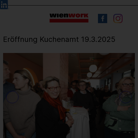
Barrierefreie
Sprachauswahl
Bedienung
der
Webseite
Eröffnung Kuchenamt 19.3.2025
21
/ 56