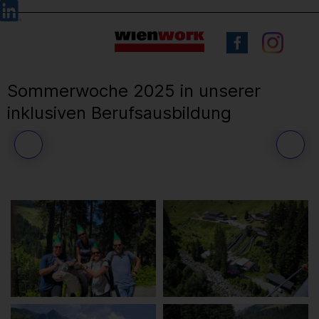
Barrierefreie
Sprachauswahl
Bedienung
der
Webseite
Sommerwoche 2025 in unserer
inklusiven Berufsausbildung
27
/ 71