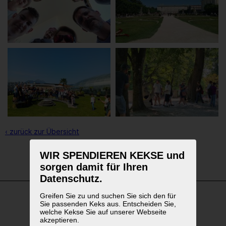
‹ zurück zur Übersicht
WIR SPENDIEREN KEKSE und
1
2
3
sorgen damit für Ihren
Datenschutz.
Greifen Sie zu und suchen Sie sich den für
Sie passenden Keks aus. Entscheiden Sie,
WEITERFÜHRENDE LINKS
welche Kekse Sie auf unserer Webseite
akzeptieren.