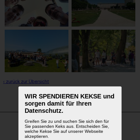
‹ zurück zur Übersicht
WIR SPENDIEREN KEKSE und
1
2
3
sorgen damit für Ihren
Datenschutz.
Greifen Sie zu und suchen Sie sich den für
Sie passenden Keks aus. Entscheiden Sie,
WEITERFÜHRENDE LINKS
welche Kekse Sie auf unserer Webseite
akzeptieren.