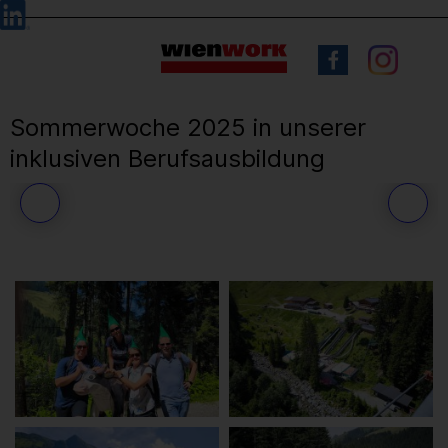
Barrierefreie
Sprachauswahl
Bedienung
der
Webseite
Sommerwoche 2025 in unserer
inklusiven Berufsausbildung
38
/ 71