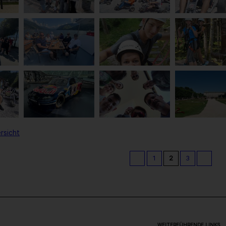
rsicht
1
2
3
WEITERFÜHRENDE LINKS