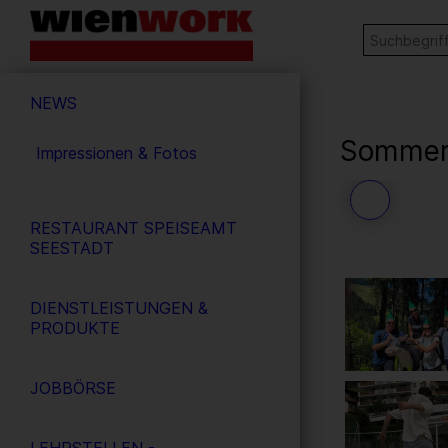
Barrierefreie
Stichw
SUCHE
Bedienung
der
Hauptnavigation
Webseite
NEWS
Sommerw
Impressionen & Fotos
35
/ 71
RESTAURANT SPEISEAMT
SEESTADT
DIENSTLEISTUNGEN &
PRODUKTE
JOBBÖRSE