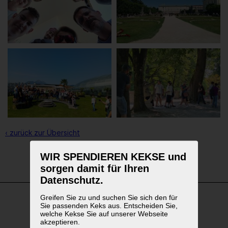
‹ zurück zur Übersicht
WIR SPENDIEREN KEKSE und
1
2
3
sorgen damit für Ihren
Datenschutz.
Greifen Sie zu und suchen Sie sich den für
Sie passenden Keks aus. Entscheiden Sie,
WEITERFÜHRENDE LINKS
welche Kekse Sie auf unserer Webseite
akzeptieren.