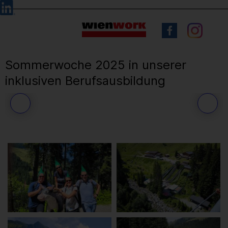
Barrierefreie
Sprachauswahl
Bedienung
der
Webseite
Sommerwoche 2025 in unserer
inklusiven Berufsausbildung
39
/ 71