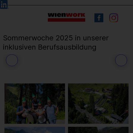
Barrierefreie
Sprachauswahl
Bedienung
der
Webseite
Sommerwoche 2025 in unserer
inklusiven Berufsausbildung
36
/ 71