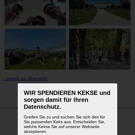
‹ zurück zur Übersicht
WIR SPENDIEREN KEKSE und
1
2
3
sorgen damit für Ihren
Datenschutz.
Greifen Sie zu und suchen Sie sich den für
Sie passenden Keks aus. Entscheiden Sie,
WEITERFÜHRENDE LINKS
welche Kekse Sie auf unserer Webseite
akzeptieren.