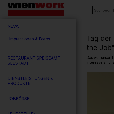
Barrierefreie
Stichw
SUCHE
Bedienung
der
Hauptnavigation
Webseite
NEWS
Tag der 
Impressionen & Fotos
the Job
Das war unser T
RESTAURANT SPEISEAMT
Interesse an un
SEESTADT
7
/ 52
DIENSTLEISTUNGEN &
PRODUKTE
JOBBÖRSE