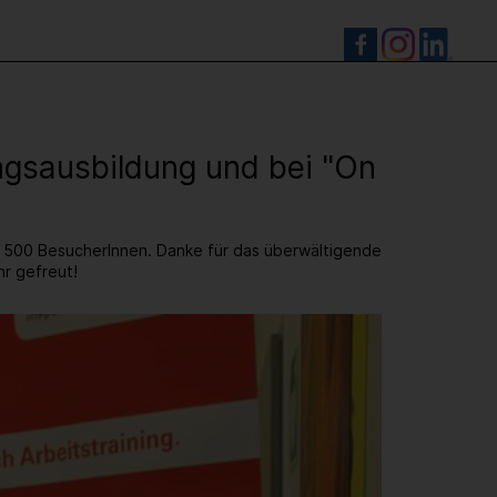
S
ingsausbildung und bei "On
e 500 BesucherInnen. Danke für das überwältigende
hr gefreut!