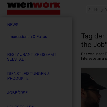
Barrierefreie
Stichw
SUCHE
Bedienung
der
Hauptnavigation
Webseite
NEWS
Tag der 
Impressionen & Fotos
the Job
Das war unser T
RESTAURANT SPEISEAMT
Interesse an un
SEESTADT
16
/ 52
DIENSTLEISTUNGEN &
PRODUKTE
JOBBÖRSE