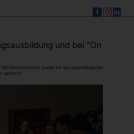
S
ingsausbildung und bei "On
e 500 BesucherInnen. Danke für das überwältigende
hr gefreut!